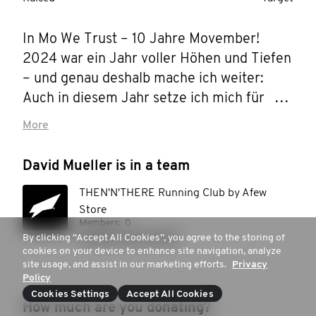
In Mo We Trust – 10 Jahre Movember! 

2024 war ein Jahr voller Höhen und Tiefen 
– und genau deshalb mache ich weiter: 
Auch in diesem Jahr setze ich mich für 
Männergesundheit und psychische 
More
Gesundheit ein. Seit 10 Jahren bin ich Teil 
des Movember, habe über 15.000 € 
David Mueller is in a team
gesammelt und dabei viele wertvolle 
THEN'N'THERE Running Club by Afew
Gespräche geführt.

Store
Members:
0
Für mich persönlich steht dieses Jahr im 
Donate to this team
By clicking “Accept All Cookies”, you agree to the storing of
cookies on your device to enhance site navigation, analyze
Zeichen von Routine, Bewegung und 
site usage, and assist in our marketing efforts.
Privacy
mentaler Stärke. Laufen hilft mir, den Kopf 
Policy
frei zu bekommen – vielleicht geht’s euch 
Cookies Settings
Accept All Cookies
How much are you donating?