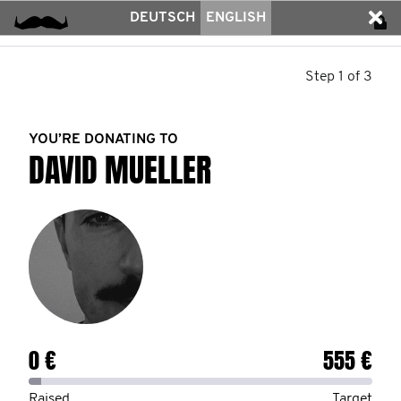
DEUTSCH
ENGLISH
Step 1 of 3
YOU’RE DONATING TO
DAVID MUELLER
0 €
555 €
Raised
Target