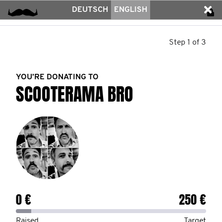
DEUTSCH
ENGLISH
Step 1 of 3
YOU’RE DONATING TO
SCOOTERAMA BRO
0 €
250 €
Raised
Target