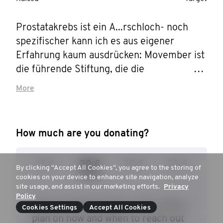
Prostatakrebs ist ein A...rschloch- noch 
spezifischer kann ich es aus eigener 
Erfahrung kaum ausdrücken: Movember ist 
die führende Stiftung, die die 
Männergesundheit verändert, und diesen 
More
Movember schließe ich mich ihr an. 
Gemeinsam können wir etwas für die 
Männergesundheit bewirken – im Hinblick 
How much are you donating?
auf Prostata- und Hodenkrebs, die 
psychische Gesundheit und 
15 €
20 €
30 €
50 €
Suizidprävention. Hilft mir, etwas gegen 
By clicking “Accept All Cookies”, you agree to the storing of
cookies on your device to enhance site navigation, analyze
das frühzeitige Sterben von Männern zu 
site usage, and assist in our marketing efforts.
Privacy
unternehmen.

Policy
25 € can help prepare a man with a
Cookies Settings
Accept All Cookies
plan on how and when to reach out