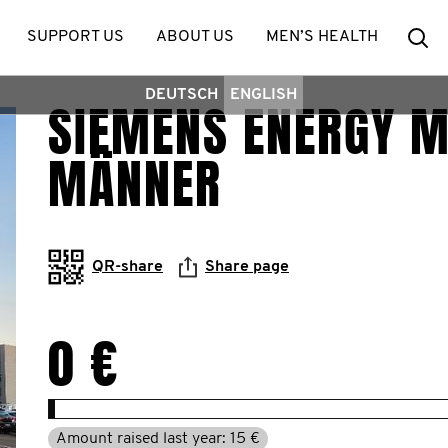
Se
SUPPORT US
ABOUT US
MEN’S HEALTH
DEUTSCH
ENGLISH
SIEMENS ENERGY M
MÄNNER
QR-share
Share page
0 €
Amount raised last year: 15 €