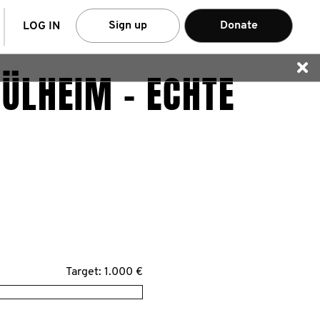
arch
Sign up
Donate
LOG IN
ÜLHEIM - ECHTE
Target: 1.000 €