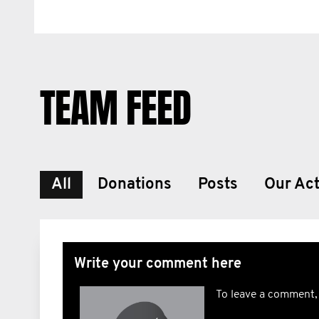
TEAM FEED
All
Donations
Posts
Our Act
Write your comment here
To leave a comment,