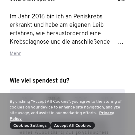
Im Jahr 2016 bin ich an Peniskrebs 
erkrankt und habe am eigenen Leib 
erfahren, wie herausfordernd eine 
Krebsdiagnose und die anschließende 
Behandlung sind. Inklusive Biopsie bin ich 
Mehr
viermal operiert worden und lag insgesamt 
26 Tage im Krankenhaus. Fünf Jahre lang 
musste ich anschließend zur Nachsorge 
Wie viel spendest du?
und kann nur hoffen, dass der Krebs nicht 
wiederkommt. Diese Erfahrung möchte ich 
15 €
20 €
30 €
50 €
anderen Männern ersparen und sie 
By clicking “Accept All Cookies”, you agree to the storing of
cookies on your device to enhance site navigation, analyze
ermuntern, frühzeitig zur Vorsorge zu 
site usage, and assist in our marketing efforts.
Privacy
gehen. Meine Geschichte teile ich, um zu 
Policy
20 € - können die Durchführung
zeigen, welche Gesichter hinter dem Krebs 
Cookies Settings
Accept All Cookies
einer Ausbildung zur psychischen