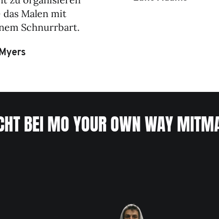
– das Malen mit
nem Schnurrbart.
Myers
ICHT BEI MO YOUR OWN WAY MITM