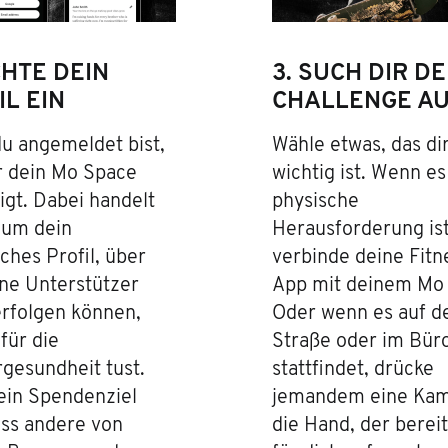
CHTE DEIN
3. SUCH DIR DE
IL EIN
CHALLENGE A
u angemeldet bist,
Wähle etwas, das di
r dein Mo Space
wichtig ist. Wenn es
gt. Dabei handelt
physische
 um dein
Herausforderung ist
iches Profil, über
verbinde deine Fitn
ine Unterstützer
App mit deinem Mo
erfolgen können,
Oder wenn es auf d
für die
Straße oder im Bür
gesundheit tust.
stattfindet, drücke
ein Spendenziel
jemandem eine Kam
ass andere von
die Hand, der bereit 