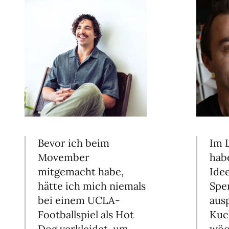
Bevor ich beim
Im 
Movember
hab
mitgemacht habe,
Ide
hätte ich mich niemals
Spe
bei einem UCLA-
aus
Footballspiel als Hot
Kuc
Dog verkleidet, um
wöc