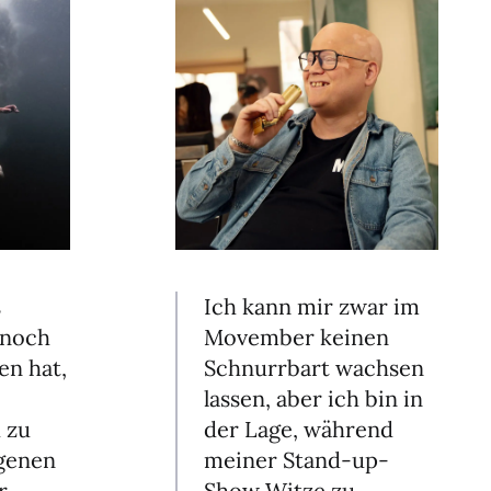
s
Ich kann mir zwar im
 noch
Movember keinen
en hat,
Schnurrbart wachsen
lassen, aber ich bin in
h zu
der Lage, während
igenen
meiner Stand-up-
r
Show Witze zu