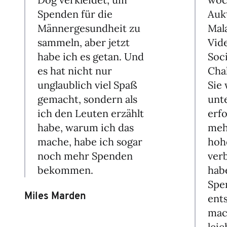
Spenden für die
Auk
Männergesundheit zu
Mal
sammeln, aber jetzt
Vid
habe ich es getan. Und
Soc
es hat nicht nur
Cha
unglaublich viel Spaß
Sie 
gemacht, sondern als
unt
ich den Leuten erzählt
erfo
habe, warum ich das
meh
mache, habe ich sogar
hoh
noch mehr Spenden
ver
bekommen.
habe
Spe
Miles Marden
ent
mac
leic