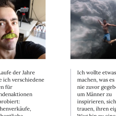
Ich wollte etwa
Laufe der Jahre
machen, was es
e ich verschiedene
nie zuvor gegeb
en für
um Männer zu
ndenaktionen
inspirieren, sic
probiert:
trauen, ihren e
henverkäufe,
Weg hin zu eine
hentliche