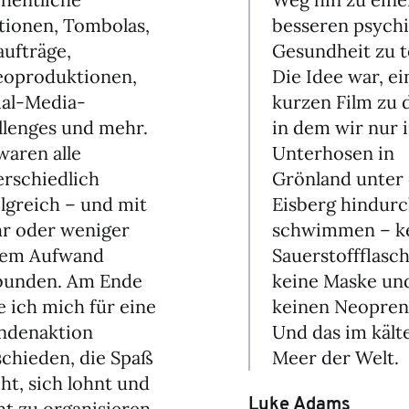
besseren psych
tionen, Tombolas,
Gesundheit zu t
aufträge,
Die Idee war, e
eoproduktionen,
kurzen Film zu 
ial-Media-
in dem wir nur 
llenges und mehr.
Unterhosen in
waren alle
Grönland unter
erschiedlich
Eisberg hindur
lgreich – und mit
schwimmen – k
r oder weniger
Sauerstoffflasch
em Aufwand
keine Maske un
bunden. Am Ende
keinen Neopren
 ich mich für eine
Und das im kält
ndenaktion
Meer der Welt.
schieden, die Spaß
ht, sich lohnt und
Luke Adams
ht zu organisieren