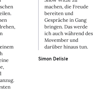
ischen
machen, die Freude
eilen.
bereiten und
inen
Gespräche in Gang
drehen,
bringen. Das werde
in
ich auch während des
Movember und
 einem
darüber hinaus tun.
ch
Simon Delisle
eine
e,
d
anzug.
esten