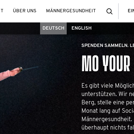
IT
ÜBER UNS
MÄNNERGESUNDHEIT
EI
DEUTSCH
ENGLISH
SPENDEN SAMMELN. L
MO YOUR
Es gibt viele Mögli
unterstützen. Wir 
Berg, stelle eine pe
Monat lang auf Soci
Männergesundheit. 
überhaupt nichts fa