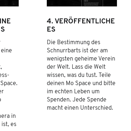
INE
4. VERÖFFENTLICHE
US
ES
r
Die Bestimmung des
 eine
Schnurrbarts ist der am
wenigsten geheime Verein
,
der Welt. Lass die Welt
ess-
wissen, was du tust. Teile
 Space.
deinen Mo Space und bitte
er
im echten Leben um
o
Spenden. Jede Spende
macht einen Unterschied.
era in
ist, es