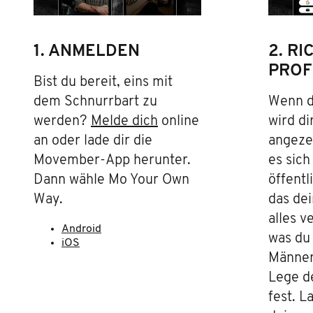
1. ANMELDEN
2. RI
PROF
Bist du bereit, eins mit
dem Schnurrbart zu
Wenn d
werden?
Melde dich
online
wird di
an oder lade dir die
angezei
Movember-App herunter.
es sich
Dann wähle Mo Your Own
öffentl
Way.
das de
alles v
Android
was du 
iOS
Männer
Lege d
fest. L