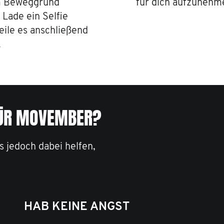
m Beweggrund
für dich aufzunehm
 Lade ein Selfie
eile es anschließend
.
ÜR MOVEMBER?
s jedoch dabei helfen,
HAB KEINE ANGST