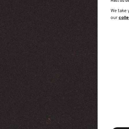
Hast du d
We take 
our
coll