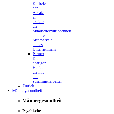
Kurbele
den
Absatz
an,
erhöhe
die
Mitarbeiterzufriedenheit
und die
Sichtbarkeit
deines
Unternehmens
Partner
Die
haarigen
Helfer,
die mit
uns
zusammenarbeiten.
Zurück
Männergesundheit
Männergesundheit
Psychische