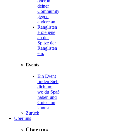
oder in
deiner
Community
gegen
andere an.
Ranglisten
Hole jene
an der
Spitze der
Ranglisten
ein.
Events
Ein Event
finden
Sieh
dich um,
wo du Spaß
haben und
Gutes tun
kannst.
Zurück
Über uns
Über uns