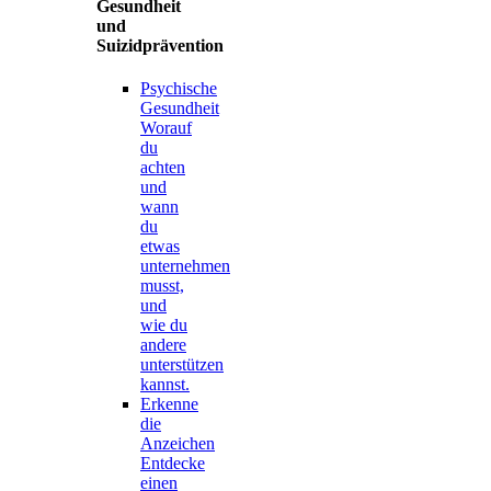
Gesundheit
und
Suizidprävention
Psychische
Gesundheit
Worauf
du
achten
und
wann
du
etwas
unternehmen
musst,
und
wie du
andere
unterstützen
kannst.
Erkenne
die
Anzeichen
Entdecke
einen