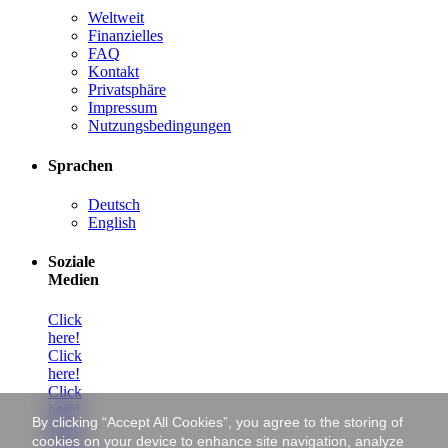
Weltweit
Finanzielles
FAQ
Kontakt
Privatsphäre
Impressum
Nutzungsbedingungen
Sprachen
Deutsch
English
Soziale
Medien
Click
here!
Click
here!
Click
here!
By clicking “Accept All Cookies”, you agree to the storing of
Click
cookies on your device to enhance site navigation, analyze
here!