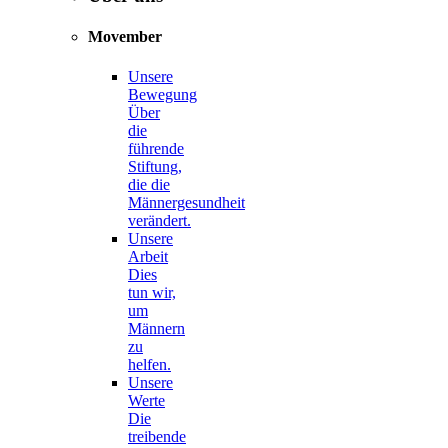
Movember
Unsere
Bewegung
Über
die
führende
Stiftung,
die die
Männergesundheit
verändert.
Unsere
Arbeit
Dies
tun wir,
um
Männern
zu
helfen.
Unsere
Werte
Die
treibende