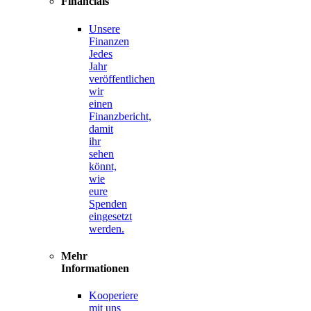
Financials
Unsere
Finanzen
Jedes
Jahr
veröffentlichen
wir
einen
Finanzbericht,
damit
ihr
sehen
könnt,
wie
eure
Spenden
eingesetzt
werden.
Mehr
Informationen
Kooperiere
mit uns