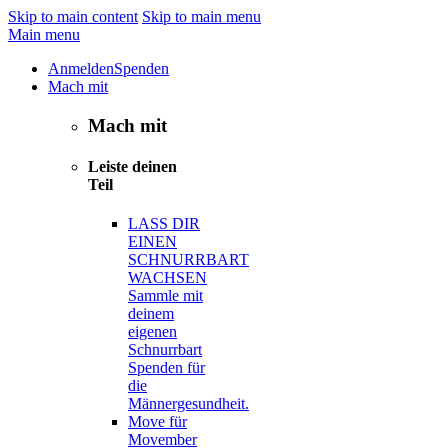
Skip to main content
Skip to main menu
Main menu
Anmelden
Spenden
Mach mit
Mach mit
Leiste deinen
Teil
LASS DIR
EINEN
SCHNURRBART
WACHSEN
Sammle mit
deinem
eigenen
Schnurrbart
Spenden für
die
Männergesundheit.
Move für
Movember