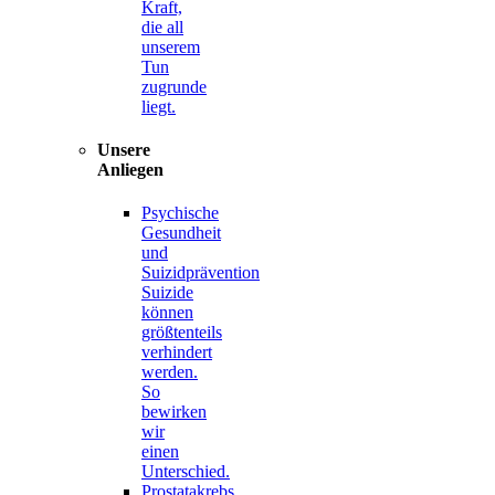
Kraft,
die all
unserem
Tun
zugrunde
liegt.
Unsere
Anliegen
Psychische
Gesundheit
und
Suizidprävention
Suizide
können
größtenteils
verhindert
werden.
So
bewirken
wir
einen
Unterschied.
Prostatakrebs