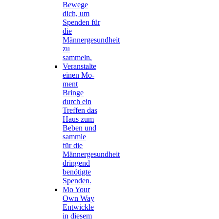
Bewege
dich, um
Spenden für
die
Männergesundheit
zu
sammeln.
Veranstalte
einen Mo-
ment
Bringe
durch ein
Treffen das
Haus zum
Beben und
sammle
für die
Männergesundheit
dringend
benötigte
Spenden.
Mo Your
Own Way
Entwickle
in diesem