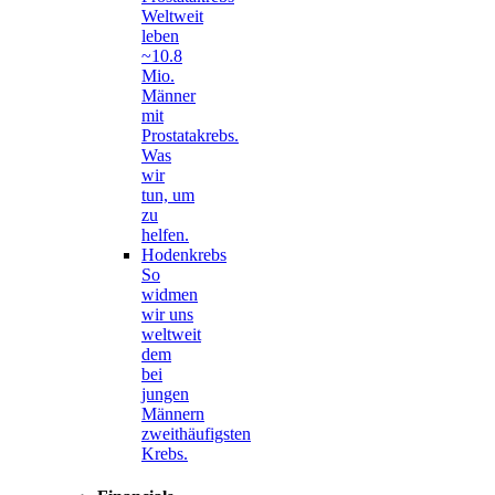
Weltweit
leben
~10.8
Mio.
Männer
mit
Prostatakrebs.
Was
wir
tun, um
zu
helfen.
Hodenkrebs
So
widmen
wir uns
weltweit
dem
bei
jungen
Männern
zweithäufigsten
Krebs.