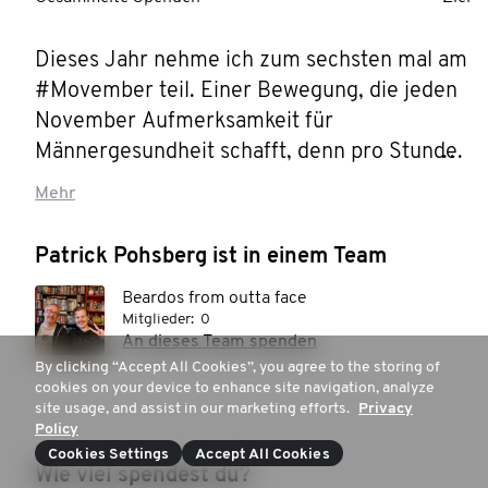
Dieses Jahr nehme ich zum sechsten mal am 
#Movember teil. Einer Bewegung, die jeden 
November Aufmerksamkeit für 
Männergesundheit schafft, denn pro Stunde 
sterben 60 Männer allein an den Folgen von 
Mehr
Depression, sowie Prostata- & Hodenkrebs. 
Viele erhielten ihre Diagnose leider zu spät, 
Patrick Pohsberg ist in einem Team
weil sie dachten "das schaffe ich allein, damit 
Beardos from outta face
brauche ich nicht zum Arzt gehen."

Mitglieder:
0
An dieses Team spenden
Ich möchte Solidarität zeigen und 
By clicking “Accept All Cookies”, you agree to the storing of
cookies on your device to enhance site navigation, analyze
normalisieren, dass Männer über ihre 
site usage, and assist in our marketing efforts.
Privacy
Probleme sprechen und Hilfe in Anspruch 
Policy
nehmen dürfen. Daher habe ich mir im 
Cookies Settings
Accept All Cookies
Wie viel spendest du?