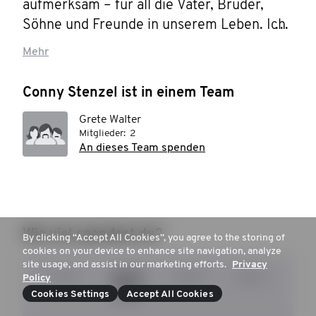
aufmerksam – für all die Väter, Brüder, 
Söhne und Freunde in unserem Leben. Ich 
brauche deine Hilfe. Leiste bitte eine 
Mehr
Spende, um die Männergesundheit zu 
fördern.
Conny Stenzel ist in einem Team
Grete Walter
Mitglieder:
2
An dieses Team spenden
Wie viel spendest du?
By clicking “Accept All Cookies”, you agree to the storing of
cookies on your device to enhance site navigation, analyze
site usage, and assist in our marketing efforts.
Privacy
15 €
20 €
30 €
50 €
Policy
Cookies Settings
Accept All Cookies