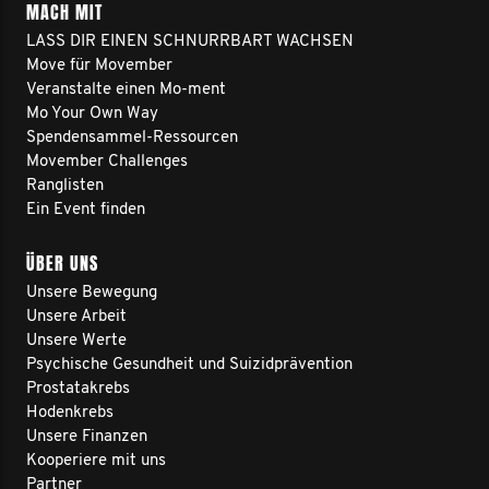
MACH MIT
Du Interesse hast eine ähnliche
LASS DIR EINEN SCHNURRBART WACHSEN
Veranstaltung bei Dir zu organisieren,
Move für Movember
dann melde Dich einfach bei mir.
Veranstalte einen Mo-ment
Mo Your Own Way
Spendensammel-Ressourcen
Movember Challenges
Ranglisten
Ein Event finden
ÜBER UNS
Unsere Bewegung
Unsere Arbeit
Unsere Werte
Psychische Gesundheit und Suizidprävention
Prostatakrebs
Hodenkrebs
Unsere Finanzen
Kooperiere mit uns
Partner