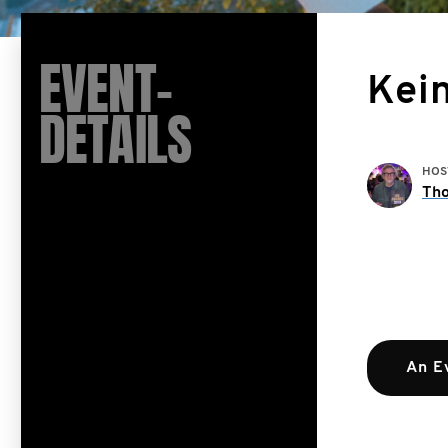
EVENT-
Kei
DETAILS
HOS
Th
An E