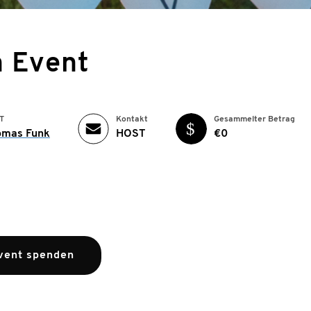
n Event
T
Kontakt
Gesammelter Betrag
omas Funk
HOST
€0
vent spenden