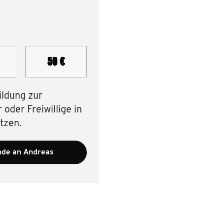
50 €
ildung zur
oder Freiwillige in
tzen.
de an Andreas