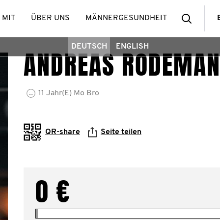
Such
 MIT
ÜBER UNS
MÄNNERGESUNDHEIT
DEUTSCH
ENGLISH
ANDREAS RODEMA
11
Jahr(e)
Mo Bro
QR-share
Seite teilen
0 €