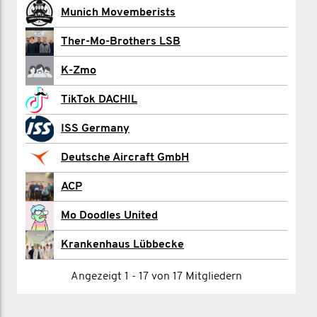
Gregor Halbert
Munich Movemberists
Kathrin Kersten
Ther-Mo-Brothers LSB
Jonas Klawitter
K-Zmo
Christopher Lange
TikTok DACHIL
Tim Marquardt
ISS Germany
Aline Morgenstern
Deutsche Aircraft GmbH
Seniores Muchachos
ACP
James Naughton
Mo Doodles United
Tomina Negrea
Krankenhaus Lübbecke
Bastian Nüsse
Angezeigt 1 - 17 von 17 Mitgliedern
Gregor Pavel