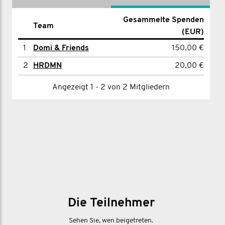
Gesammelte Spenden
Gesammelte Spenden
Name
Team
(EUR)
(EUR)
1
1
Dominik Brüggemann
Domi & Friends
150,00 €
150,00 €
2
HRDMN
20,00 €
Angezeigt 1 - 1 von 1 Mitgliedern
Angezeigt 1 - 2 von 2 Mitgliedern
Die Teilnehmer
Sehen Sie, wen beigetreten.