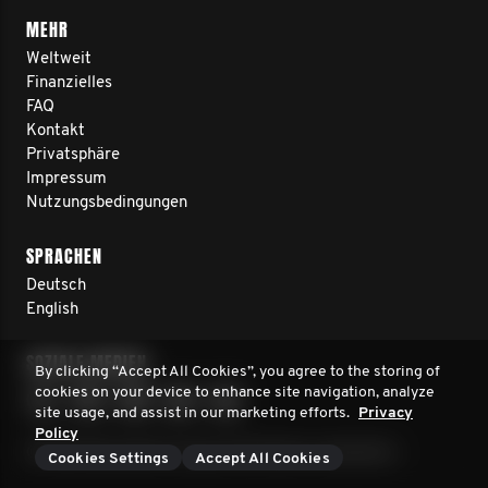
MEHR
Weltweit
Finanzielles
FAQ
Kontakt
Privatsphäre
Impressum
Nutzungsbedingungen
SPRACHEN
Deutsch
English
SOZIALE MEDIEN
By clicking “Accept All Cookies”, you agree to the storing of
cookies on your device to enhance site navigation, analyze
site usage, and assist in our marketing efforts.
Privacy
Policy
© 2026 Movember Europe. Alle Rechte vorbehalten
Cookies Settings
Accept All Cookies