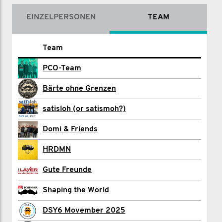
EINZELPERSONEN
TEAM
Name
Team
PCO-Team
Britta Abel
Michael Albert
Bärte ohne Grenzen
Gaby Alferink
satisloh (or satismoh?)
Noman Asghar
Domi & Friends
Roman Beyl
HRDMN
Dominik Brüggemann
Gute Freunde
Patrick Dorsten
Shaping the World
Thomas Funk
DSY6 Movember 2025