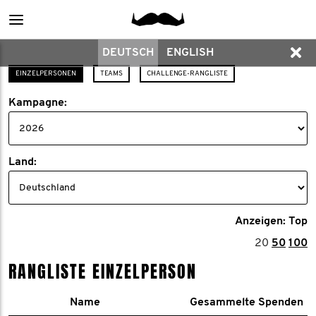
Main
DEUTSCH
ENGLISH
menu
EINZELPERSONEN
TEAMS
CHALLENGE-RANGLISTE
Kampagne:
Land:
Anzeigen: Top
20
50
100
RANGLISTE EINZELPERSON
Name
Gesammelte Spenden