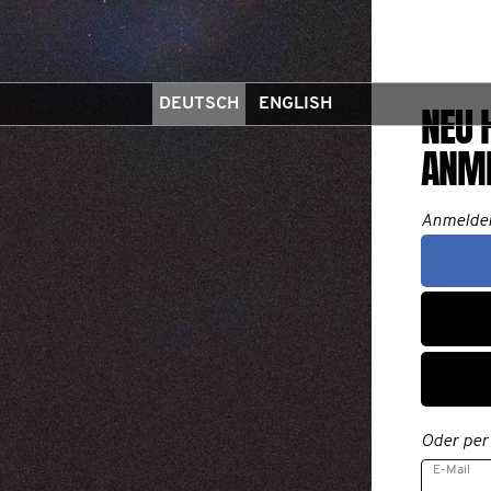
DEUTSCH
ENGLISH
NEU 
ANM
Anmelde
Oder per
E-Mail