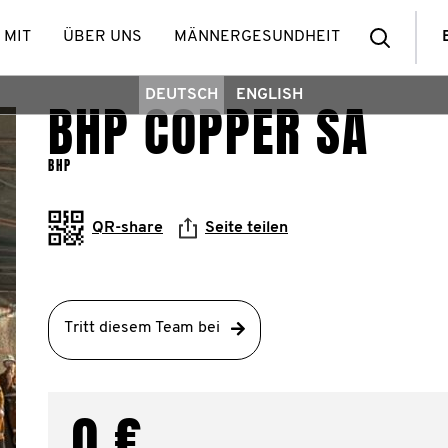
Such
 MIT
ÜBER UNS
MÄNNERGESUNDHEIT
DEUTSCH
ENGLISH
BHP COPPER SA
BHP
QR-share
Seite teilen
Tritt diesem Team bei
0 €