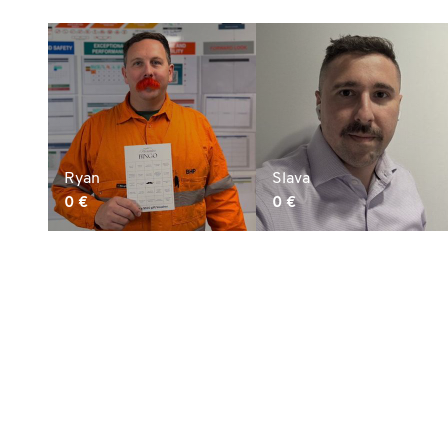
Ryan
Slava
0 €
0 €