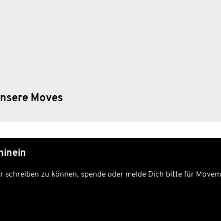
nsere Moves
hinein
schreiben zu können, spende oder melde Dich bitte für Movem