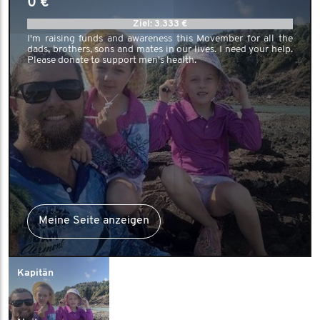
0 €
Ziel: 3.333 €
I'm raising funds and awareness this Movember for all the
dads, brothers, sons and mates in our lives. I need your help.
Please donate to support men's health.
Meine Seite anzeigen
Kapitän