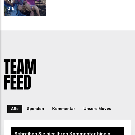
Neil
0 €
TEAM
FEED
Alle
Spenden
Kommentar
Unsere Moves
Schreiben Sie hier Ihren Kommentar hinein