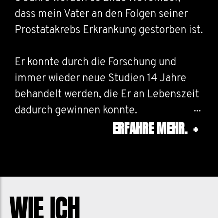
dass mein Vater an den Folgen seiner
Prostatakrebs Erkrankung gestorben ist.
Er konnte durch die Forschung und
immer wieder neue Studien 14 Jahre
behandelt werden, die Er an Lebenszeit
dadurch gewinnen konnte.
ERFAHRE MEHR.
+
Seit mittlerweile 7 Jahren mache ich
mit beim Movember, spreche über
Männergesundheit die mehr als nur
Prostata oder Hodenkrebs ist. Viele
WIE ICH
Männer leiden psychisch, sind