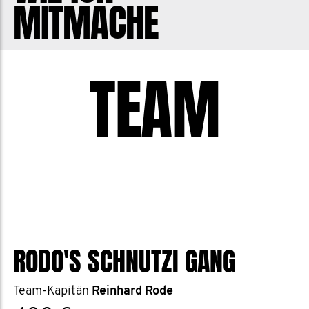
MITMACHE
selbstmordgefährdet oder haben
einfach den Sinn des Lebens aus den
Augen verloren. Als starkes Geschlecht
TEAM
ist es nicht einfach auch mal Schwäche
zu zeigen!
Ich sammle jedes Jahr im November
spenden für die Movember Foundation
die weltweit Programme unterstützt in
Sachen Forschung, Psychologie und
Krebsvorsorge.
RODO'S SCHNUTZI GANG
Mitmachen bei der Aufklärung was es
Team-Kapitän
Reinhard Rode
mit den geilen Schnautzern in unseren