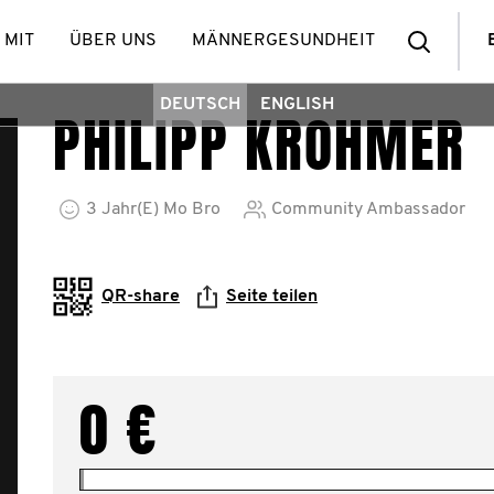
Such
 MIT
ÜBER UNS
MÄNNERGESUNDHEIT
DEUTSCH
ENGLISH
PHILIPP KROHMER
3
Jahr(e)
Mo Bro
Community Ambassador
QR-share
Seite teilen
0 €