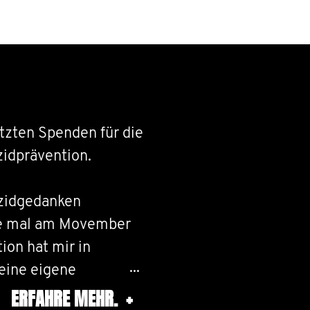
etzten Spenden für die
idprävention.
izidgedanken
ste mal am Movember
on hat mir in
eine eigene
er umzugehen. Mir ist
ERFAHRE MEHR.
+