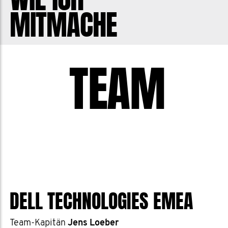
MITMACHE
Zeiten von Corona sollten wir uns darauf
besinnen an unsere Gesundheit zu
denken und auch einfach mal alle Bros
TEAM
anzurufen und zu fragen: "Wie geht es
Dir?".
Ich freue mich auf zahlreiche
Verstärkung im Team!
DELL TECHNOLOGIES EMEA
Team-Kapitän
Jens Loeber