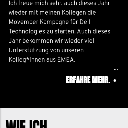
Ich freue mich sehr, auch dieses Jahr
wieder mit meinen Kollegen die
Movember Kampagne für Dell
Technologies zu starten. Auch dieses
Jahr bekommen wir wieder viel
Unterstützung von unseren
Kolleg*innen aus EMEA.
ERFAHRE MEHR.
+
Ich selbst weiss aus der Erfahrung in
meiner Familie, wie wichtig
regelmässige Vorsorgeuntersuchungen
sind - ich glaube ich geh meinem
Umfeld mit dem Thema auch
WIE ICH
regelmässig "auf den Sack". Auch in den