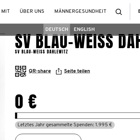
Such
 MIT
ÜBER UNS
MÄNNERGESUNDHEIT
DEUTSCH
ENGLISH
SV BLAU-WEISS DAH
SV BLAU-WEISS DAHLEWITZ
QR-share
Seite teilen
0 €
Letztes Jahr gesammelte Spenden: 1.995 €