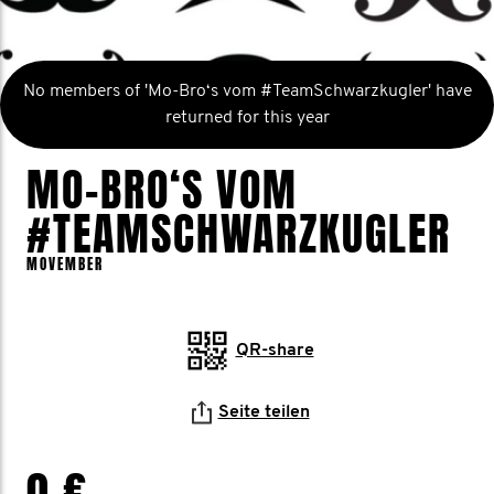
No members of 'Mo-Bro‘s vom #TeamSchwarzkugler' have
returned for this year
MO-BRO‘S VOM
#TEAMSCHWARZKUGLER
MOVEMBER
QR-share
Seite teilen
0 €