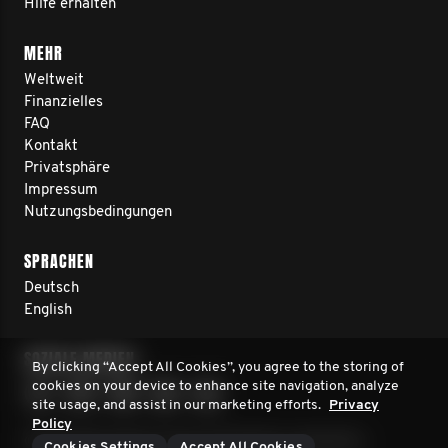
Hilfe erhalten
MEHR
Weltweit
Finanzielles
FAQ
Kontakt
Privatsphäre
Impressum
Nutzungsbedingungen
SPRACHEN
Deutsch
English
SOZIALE MEDIEN
By clicking “Accept All Cookies”, you agree to the storing of
cookies on your device to enhance site navigation, analyze
site usage, and assist in our marketing efforts.
Privacy
Policy
© 2026 Movember Europe. Alle Rechte vorbehalten
Cookies Settings
Accept All Cookies